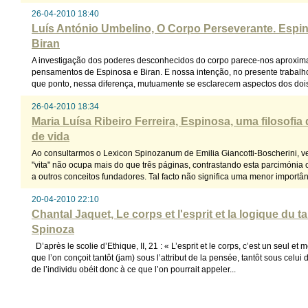
26-04-2010 18:40
Luís António Umbelino, O Corpo Perseverante. Espi
Biran
A investigação dos poderes desconhecidos do corpo parece-nos aproximar
pensamentos de Espinosa e Biran. E nossa intenção, no presente trabalho
que ponto, nessa diferença, mutuamente se esclarecem aspectos dos dois 
26-04-2010 18:34
Maria Luísa Ribeiro Ferreira, Espinosa, uma filosofia 
de vida
Ao consultarmos o Lexicon Spinozanum de Emilia Giancotti-Boscherini, v
"vita" não ocupa mais do que três páginas, contrastando esta parcimóni
a outros conceitos fundadores. Tal facto não significa uma menor importânc
20-04-2010 22:10
Chantal Jaquet, Le corps et l'esprit et la logique du t
Spinoza
D’après le scolie d’Ethique, II, 21 : « L’esprit et le corps, c’est un seul e
que l’on conçoit tantôt (jam) sous l’attribut de la pensée, tantôt sous celui
de l’individu obéit donc à ce que l’on pourrait appeler...