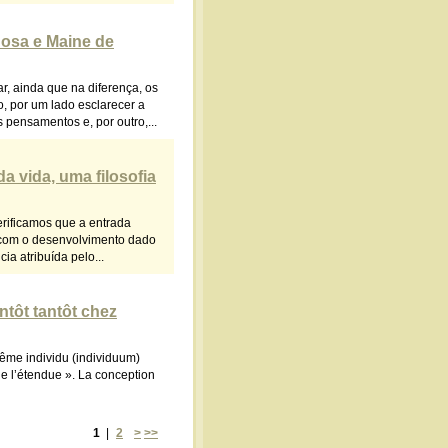
nosa e Maine de
, ainda que na diferença, os
, por um lado esclarecer a
pensamentos e, por outro,...
da vida, uma filosofia
erificamos que a entrada
a com o desenvolvimento dado
ia atribuída pelo...
antôt tantôt chez
t même individu (individuum)
 de l’étendue ». La conception
1
|
2
>
>>