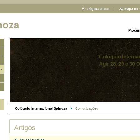
Página inicial
Mapa do 
noza
Procur
Colóquio Interna
Agir 28, 29 e 30 
Colóquio Internacional Spinoza
Comunicações
Artigos