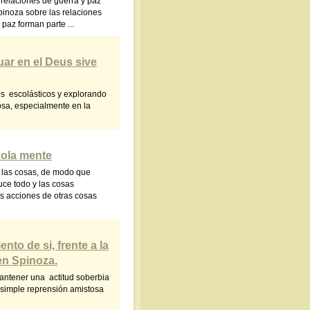
 relaciones de guerra y paz
pinoza sobre las relaciones
paz forman parte ...
uar en el Deus sive
es escolásticos y explorando
nosa, especialmente en la
sola mente
e las cosas, de modo que
uce todo y las cosas
as acciones de otras cosas
nto de si, frente a la
en Spinoza.
mantener una actitud soberbia
a simple reprensión amistosa