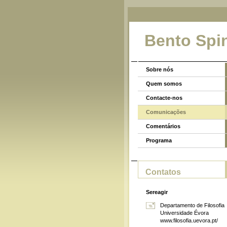
Bento Spi
Sobre nós
Quem somos
Contacte-nos
Comunicações
Comentários
Programa
Contatos
Sereagir
Departamento de Filosofia
Universidade Évora
www.filosofia.uevora.pt/