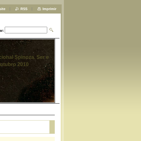
site
RSS
Imprimir
ar:
cional Spinoza. Ser e
Outubro 2010