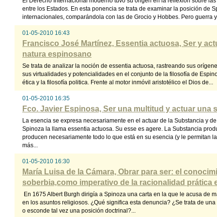
El Derecho Internacional moderno tuvo su origen en la reflexión sobre las
entre los Estados. En esta ponencia se trata de examinar la posición de S
internacionales, comparándola con las de Grocio y Hobbes. Pero guerra y 
01-05-2010 16:43
Francisco José Martínez, Essentia actuosa, Ser y act
natura espinosano
Se trata de analizar la noción de essentia actuosa, rastreando sus orígen
sus virtualidades y potencialidades en el conjunto de la filosofía de Espi
ética y la filosofía politica. Frente al motor inmóvil aristotélico el Dios de...
01-05-2010 16:35
Fco. Javier Espinosa, Ser una multitud y actuar una 
La esencia se expresa necesariamente en el actuar de la Substancia y d
Spinoza la llama essentia actuosa. Su esse es agere. La Substancia prod
producen necesariamente todo lo que está en su esencia (y le permitan l
más...
01-05-2010 16:30
María Luisa de la Cámara, Obrar para ser: el conocimie
soberbia,como imperativo de la racionalidad prática 
En 1675 Albert Burgh dirigía a Spinoza una carta en la que le acusa de 
en los asuntos religiosos. ¿Qué significa esta denuncia? ¿Se trata de un
o esconde tal vez una posición doctrinal?...