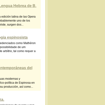
 Lengua Hebrea de B.
 edición latina de las Opera
robablemente uno de los
éste, surgen dos...
ogia espinosista
credenciados como Mathéron
 possibilidade de um
 arbítrio, tal como requer a
contemporáneas del
nguas modernas y
fico-política de Espinosa en
 su producción, así como...
za.