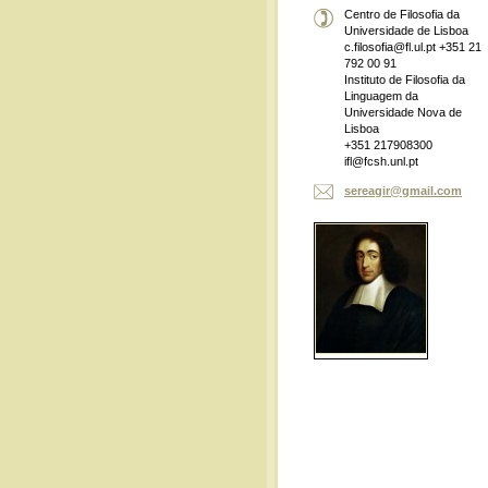
Centro de Filosofia da
Universidade de Lisboa
c.filosofia@fl.ul.pt +351 21
792 00 91
Instituto de Filosofia da
Linguagem da
Universidade Nova de
Lisboa
+351 217908300
ifl@fcsh.unl.pt
sereagir
@gmail.c
om