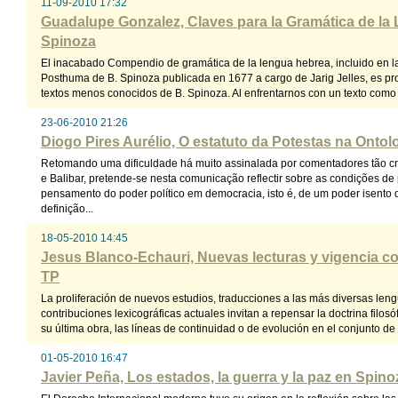
11-09-2010 17:32
Guadalupe Gonzalez, Claves para la Gramática de la
Spinoza
El inacabado Compendio de gramática de la lengua hebrea, incluido en la
Posthuma de B. Spinoza publicada en 1677 a cargo de Jarig Jelles, es p
textos menos conocidos de B. Spinoza. Al enfrentarnos con un texto como 
23-06-2010 21:26
Diogo Pires Aurélio, O estatuto da Potestas na Ontol
Retomando uma dificuldade há muito assinalada por comentadores tão 
e Balibar, pretende-se nesta comunicação reflectir sobre as condições de
pensamento do poder político em democracia, isto é, de um poder isento de
definição...
18-05-2010 14:45
Jesus Blanco-Echauri, Nuevas lecturas y vigencia 
TP
La proliferación de nuevos estudios, traducciones a las más diversas le
contribuciones lexicográficas actuales invitan a repensar la doctrina filosó
su última obra, las líneas de continuidad o de evolución en el conjunto de
01-05-2010 16:47
Javier Peña, Los estados, la guerra y la paz en Spino