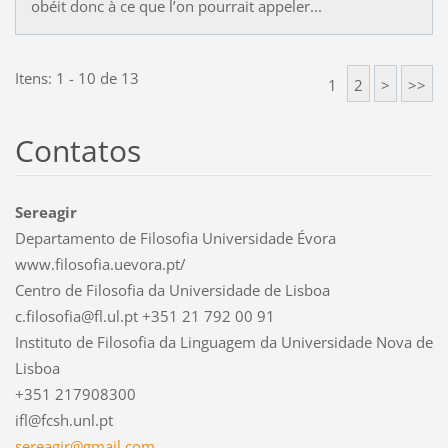
obéit donc à ce que l’on pourrait appeler...
Itens: 1 - 10 de 13
1
2
>
>>
Contatos
Sereagir
Departamento de Filosofia Universidade Évora
www.filosofia.uevora.pt/
Centro de Filosofia da Universidade de Lisboa
c.filosofia@fl.ul.pt +351 21 792 00 91
Instituto de Filosofia da Linguagem da Universidade Nova de
Lisboa
+351 217908300
ifl@fcsh.unl.pt
sereagir
@gmail.c
om